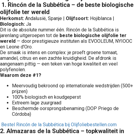
1. Rincón de la Subbética – de beste biologische
olijfolie ter wereld
Herkomst:
Andalusië, Spanje |
Olijfsoort:
Hojiblanca |
Biologisch:
Ja
Dit is de absolute nummer één. Rincón de la Subbética is
jarenlang uitgeroepen tot de
beste biologische olijfolie ter
wereld
— door prestigieuze instituten als EVOOLEUM, NYIOOC
en Leone d'Oro.
De smaak is intens en complex: je proeft groene tomaat,
amandel, citrus en een zachte kruidigheid. De afdronk is
aangenaam pittig — een teken van hoge kwaliteit en veel
polyfenolen.
Waarom deze #1?
Meervoudig bekroond op internationale wedstrijden (500+
prijzen)
100% biologisch en koudgeperst
Extreem lage zuurgraad
Beschermde oorsprongsbenaming (DOP Priego de
Córdoba)
Bestel Rincón de la Subbética bij Olijfoliebestellen.com
2. Almazaras de la Subbética – topkwaliteit in