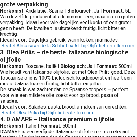
grote verpakking
Herkomst:
Andalusië, Spanje |
Biologisch:
Ja |
Formaat:
5L
Van dezelfde producent als de nummer één, maar in een grotere
verpakking. Ideaal voor wie dagelijks veel kookt of een groter
gezin heeft. De kwaliteit is uitstekend: fruitig, licht bitter en
krachtig.
Ideaal voor:
Dagelijks gebruik, warm koken, marinades.
Bestel Almazaras de la Subbética 5L bij Olijfoliebestellen.com
3. Olea Prilis – de beste Italiaanse biologische
olijfolie
Herkomst:
Toscane, Italië |
Biologisch:
Ja |
Formaat:
500ml
Wie houdt van Italiaanse olijfolie, zit met Olea Prilis goed. Deze
Toscaanse olie is 100% biologisch, koudgeperst en heeft een
mooie balans tussen fruitig, licht bitter en pittig.
De smaak is wat zachter dan de Spaanse toppers — perfect
voor wie een mildere olie zoekt voor op brood, pasta of
salades.
Ideaal voor:
Salades, pasta, brood, afmaken van gerechten.
Bestel Olea Prilis bij Olijfoliebestellen.com
4. D'AMARE – Italiaanse premium olijfolie
Herkomst:
Italië |
Formaat:
500ml
D'AMARE is een verfijnde Italiaanse olijfolie met een elegant