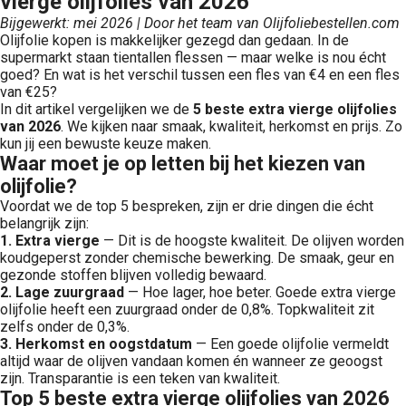
vierge olijfolies van 2026
Bijgewerkt: mei 2026 | Door het team van Olijfoliebestellen.com
Olijfolie kopen is makkelijker gezegd dan gedaan. In de
supermarkt staan tientallen flessen — maar welke is nou écht
goed? En wat is het verschil tussen een fles van €4 en een fles
van €25?
In dit artikel vergelijken we de
5 beste extra vierge olijfolies
van 2026
. We kijken naar smaak, kwaliteit, herkomst en prijs. Zo
kun jij een bewuste keuze maken.
Waar moet je op letten bij het kiezen van
olijfolie?
Voordat we de top 5 bespreken, zijn er drie dingen die écht
belangrijk zijn:
1. Extra vierge
— Dit is de hoogste kwaliteit. De olijven worden
koudgeperst zonder chemische bewerking. De smaak, geur en
gezonde stoffen blijven volledig bewaard.
2. Lage zuurgraad
— Hoe lager, hoe beter. Goede extra vierge
olijfolie heeft een zuurgraad onder de 0,8%. Topkwaliteit zit
zelfs onder de 0,3%.
3. Herkomst en oogstdatum
— Een goede olijfolie vermeldt
altijd waar de olijven vandaan komen én wanneer ze geoogst
zijn. Transparantie is een teken van kwaliteit.
Top 5 beste extra vierge olijfolies van 2026