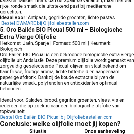
karakter. Minder intens dan de Spaanse varianten, maar met een
rijke, ronde smaak die uitstekend past bij mediterrane
gerechten.
Ideaal voor:
Antipasti, gegrilde groenten, lichte pasta's.
Bestel D'AMARE bij Olijfoliebestellen.com
5.⁠ ⁠Oro Bailén BIO Picual 500 ml – Biologische
Extra Vierge Olijfolie
Herkomst: Jaén, Spanje | Formaat: 500 ml | Keurmerk:
Biologisch
Oro Bailén BIO Picual is een bekroonde biologische extra vierge
olijfolie uit Andalusië. Deze premium olijfolie wordt gemaakt van
zorgvuldig geselecteerde Picual-olijven en staat bekend om
haar frisse, fruitige aroma, lichte bitterheid en aangenaam
peperige afdronk. Dankzij de koude extractie blijven de
natuurlijke smaak, polyfenolen en antioxidanten optimaal
behouden.
Ideaal voor: Salades, brood, gegrilde groenten, vlees, vis en
iedereen die op zoek is naar een biologische olijfolie van
topkwaliteit.
Bestel Oro Bailén BIO Picual bij Olijfoliebestellen.com
Conclusie: welke olijfolie moet jij kopen?
Situatie
Onze aanbeveling