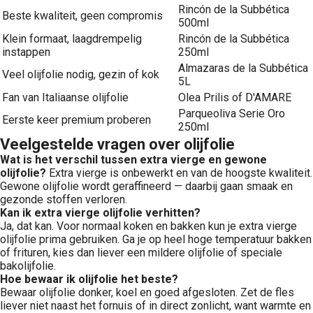
Rincón de la Subbética
Beste kwaliteit, geen compromis
500ml
Klein formaat, laagdrempelig
Rincón de la Subbética
instappen
250ml
Almazaras de la Subbética
Veel olijfolie nodig, gezin of kok
5L
Fan van Italiaanse olijfolie
Olea Prilis of D'AMARE
Parqueoliva Serie Oro
Eerste keer premium proberen
250ml
Veelgestelde vragen over olijfolie
Wat is het verschil tussen extra vierge en gewone
olijfolie?
Extra vierge is onbewerkt en van de hoogste kwaliteit.
Gewone olijfolie wordt geraffineerd — daarbij gaan smaak en
gezonde stoffen verloren.
Kan ik extra vierge olijfolie verhitten?
Ja, dat kan. Voor normaal koken en bakken kun je extra vierge
olijfolie prima gebruiken. Ga je op heel hoge temperatuur bakken
of frituren, kies dan liever een mildere olijfolie of speciale
bakolijfolie.
Hoe bewaar ik olijfolie het beste?
Bewaar olijfolie donker, koel en goed afgesloten. Zet de fles
liever niet naast het fornuis of in direct zonlicht, want warmte en