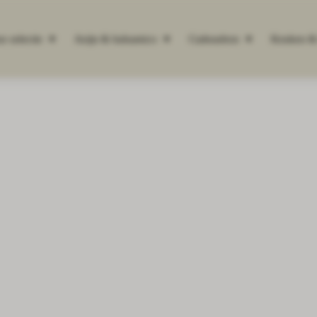
se selectie
Azijn & balsamico
Cadeaubon
Keuken & 